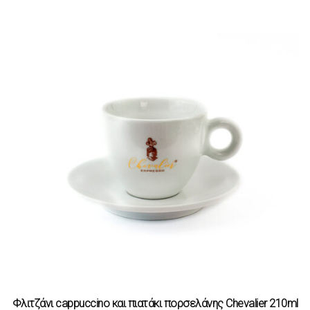
Φλιτζάνι cappuccino και πιατάκι πορσελάνης Chevalier 210ml