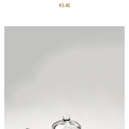
€
5.45