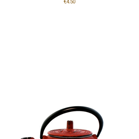
€
4.50