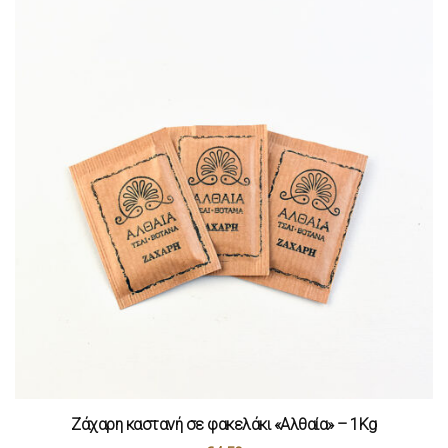
Ζάχαρη καστανή σε φακελάκι «Αλθαία» – 1Kg