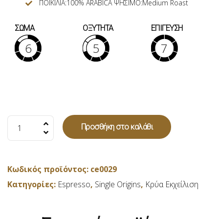
ΠΟΙΚΙΛΙΑ:100% ARABICA ΨΗΣΙΜΟ:Medium Roast
ΣΩΜΑ
ΟΞΥΤΗΤΑ
ΕΠΙΓΕΥΣΗ
6
5
7
Guatemala
Προσθήκη στο καλάθι
macinato
cold
brew(Αλεσμένος)
Κωδικός προϊόντος:
ce0029
-
Κατηγορίες:
Espresso
,
Single Origins
,
Κρύα Εκχείλιση
250gr
ποσότητα