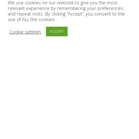
We use cookies on our website to give you the most
relevant experience by remembering your preferences
and repeat visits. By clicking “Accept”, you consent to the
use of ALL the cookies.
Cookie settings
ACCEPT
H Chevalier Espresso αποτελεί μαζί με την Althea Tea &
Herbs και τον Ανδριανό Ελληνικό, τα 3 ενωμένα σήματα
της Mit Group Roasters. Η έδρα της εταιρείας μας
βρίσκεται στην Τρίπολη Αρκαδίας εκεί που βρίσκονται οι
ιδιόκτητες εγκαταστάσεις παραγωγής, επεξεργασίας,
packaging & διανομής συνολικά 24 στρεμμάτων.