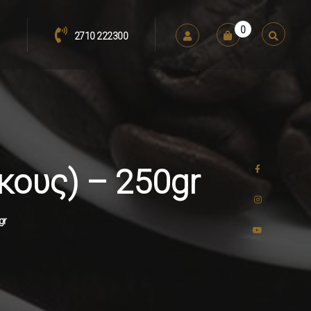
0
2710 222300
κους) – 250gr
gr