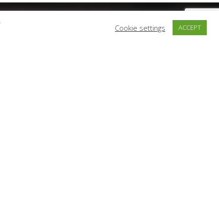
y
Cookie settings
ACCEPT
Subscribe
Subscribe
I have read and agree to the terms & conditions
Όροι Χρήσης
Πληρωμή & Αποστολή