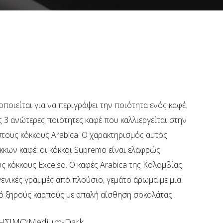
ποιείται για να περιγράψει την ποιότητα ενός καφέ.
ς 3 ανώτερες ποιότητες καφέ που καλλιεργείται στην
στους κόκκους Arabica. Ο χαρακτηρισμός αυτός
όκκων καφέ: οι κόκκοι Supremo είναι ελαφρώς
ς κόκκους Excelso. Ο καφές Arabica της Κολομβίας
ενικές γραμμές από πλούσιο, γεμάτο άρωμα με μια
πό ξηρούς καρπούς με απαλή αίσθηση σοκολάτας .
ΨΗΣΙΜΟ:Medium-Dark