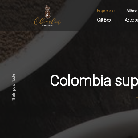
Espresso
Althea
Gift Box
Αξεσο
Chevalier
Barista
Althea
Colombia sup
The Imperial Taste
H