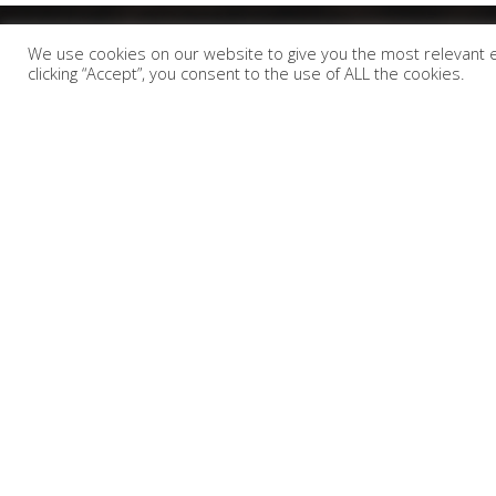
We use cookies on our website to give you the most relevant 
clicking “Accept”, you consent to the use of ALL the cookies.
H Chevalier Espresso αποτελεί μαζί με την Althea Tea
& Herbs και τον Ανδριανό Ελληνικό, τα 3 ενωμένα
σήματα της Mit Group Roasters. Η έδρα της εταιρείας
μας βρίσκεται στην Τρίπολη Αρκαδίας εκεί που
βρίσκονται οι ιδιόκτητες εγκαταστάσεις παραγωγής,
επεξεργασίας, packaging & διανομής συνολικά 24
στρεμμάτων.