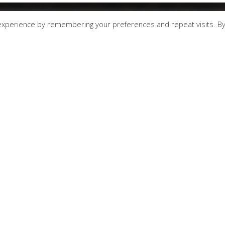
experience by remembering your preferences and repeat visits. B
MIT GROUP ROASTERS
Κεντρικά γραφεία:
Αγίου Παντελεήμονος, Τέρμα - Τρίπολη
2710222300
Coffee Stand:
Αλικαρνασσού 7 Nέα Σμύρνη 211 0132688
Τηλ. Παραγγελιών:
2710 222300