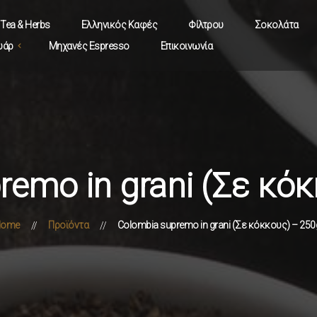
 Tea & Herbs
Ελληνικός Καφές
Φίλτρου
Σοκολάτα
υάρ
Μηχανές Espresso
Επικοινωνία
remo in grani (Σε κόκ
ome
Προϊόντα
Colombia supremo in grani (Σε κόκκους) – 250