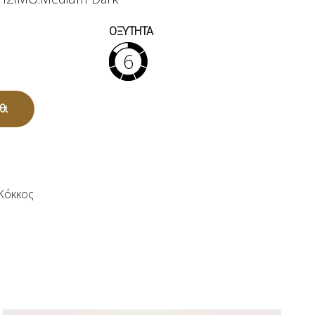
ΟΞΥΤΗΤΑ
6
θι
Κόκκος