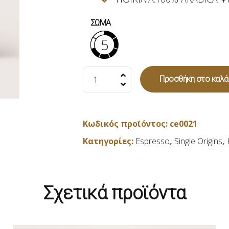
ΣΩΜΑ
5
Colombia
Προσθήκη στο καλά
supremo
in
grani
Κωδικός προϊόντος:
ce0021
(Σε
Κατηγορίες:
Espresso
,
Single Origins
,
κόκκους)
-
250gr
Σχετικά προϊόντα
ποσότητα