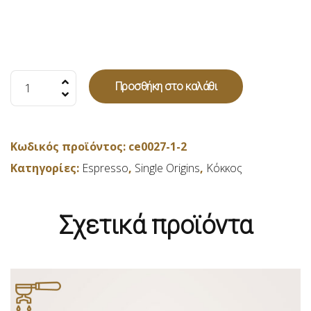
Brazil
Προσθήκη στο καλάθι
in
grani
(Σε
Κωδικός προϊόντος:
ce0027-1-2
κόκκους)
Κατηγορίες:
Espresso
,
Single Origins
,
Κόκκος
-
250gr
ποσότητα
Σχετικά προϊόντα