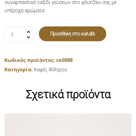
συναρπαστικό ταξίδι γεύσεων στο φλυτζάνι σας με
υπέροχα αρώματα.
Biscuit
Προσθήκη στο καλάθι
(Καφές
φίλτρου
μπισκότο)
Κωδικός προϊόντος:
ce0088
-
Κατηγορία:
Καφές Φίλτρου
250gr
ποσότητα
Σχετικά προϊόντα