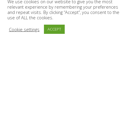
We use cookies on our website to give you the most
relevant experience by remembering your preferences
and repeat visits. By clicking “Accept”, you consent to the
use of ALL the cookies.
Cookie settings
ACCEPT
H Chevalier Espresso αποτελεί μαζί με την Althea Tea &
Herbs και τον Ανδριανό Ελληνικό, τα 3 ενωμένα σήματα
της Mit Group Roasters. Η έδρα της εταιρείας μας
βρίσκεται στην Τρίπολη Αρκαδίας εκεί που βρίσκονται οι
ιδιόκτητες εγκαταστάσεις παραγωγής, επεξεργασίας,
packaging & διανομής συνολικά 24 στρεμμάτων.