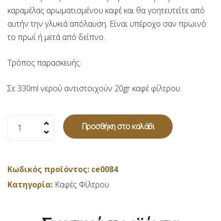
καραμέλας αρωματισμένου καφέ και θα γοητευτείτε από
αυτήν την γλυκιά απόλαυση. Είναι υπέροχο σαν πρωινό
το πρωί ή μετά από δείπνο.
Τρόπος παρασκευής:
Σε 330ml νερού αντιστοιχούν 20gr καφέ φίλτρου.
Avalon
Προσθήκη στο καλάθι
caramel
(Καφές
φίλτρου
Κωδικός προϊόντος:
ce0084
καραμέλα)
Κατηγορία:
Καφές Φίλτρου
-
250gr
ποσότητα