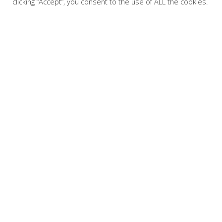
clicking “Accept”, you consent to the use of ALL the cookies.
H Chevalier Espresso αποτελεί μαζί με την Althea Tea
& Herbs και τον Ανδριανό Ελληνικό, τα 3 ενωμένα
σήματα της Mit Group Roasters. Η έδρα της εταιρείας
μας βρίσκεται στην Τρίπολη Αρκαδίας εκεί που
βρίσκονται οι ιδιόκτητες εγκαταστάσεις παραγωγής,
επεξεργασίας, packaging & διανομής συνολικά 24
στρεμμάτων.