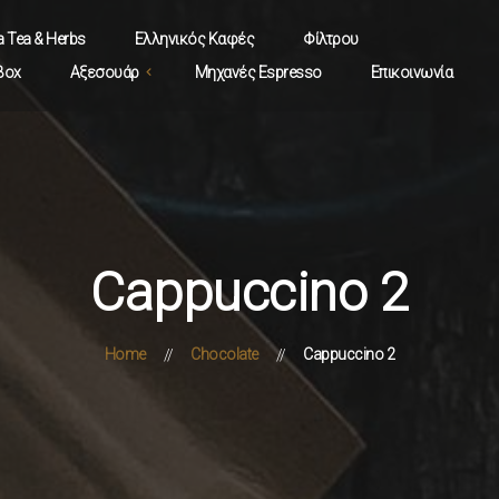
a Tea & Herbs
Ελληνικός Καφές
Φίλτρου
 Box
Αξεσουάρ
Μηχανές Espresso
Επικοινωνία
hevalier
arista
lthea
Cappuccino 2
Home
Chocolate
Cappuccino 2