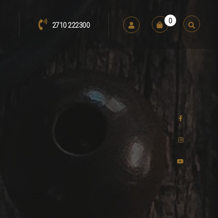
0
2710 222300