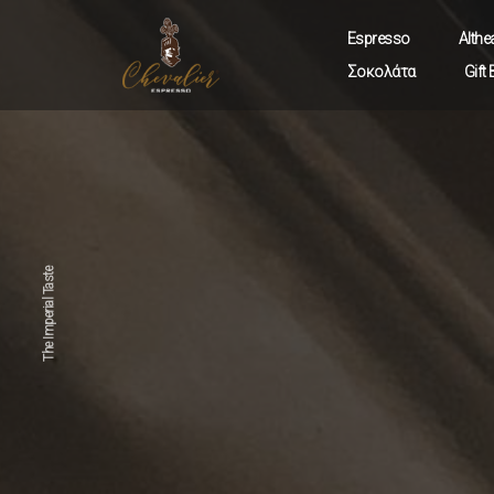
Espresso
Althe
Σοκολάτα
Gift
C
B
A
The Imperial Taste