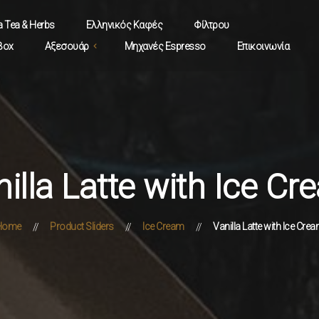
a Tea & Herbs
Ελληνικός Καφές
Φίλτρου
 Box
Αξεσουάρ
Μηχανές Espresso
Επικοινωνία
hevalier
arista
lthea
illa Latte with Ice C
Home
Product Sliders
Ice Cream
Vanilla Latte with Ice Cre