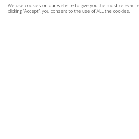
We use cookies on our website to give you the most relevant 
clicking “Accept”, you consent to the use of ALL the cookies.
H Chevalier Espresso αποτελεί μαζί με την Althea Tea
& Herbs και τον Ανδριανό Ελληνικό, τα 3 ενωμένα
σήματα της Mit Group Roasters. Η έδρα της εταιρείας
μας βρίσκεται στην Τρίπολη Αρκαδίας εκεί που
βρίσκονται οι ιδιόκτητες εγκαταστάσεις παραγωγής,
επεξεργασίας, packaging & διανομής συνολικά 24
στρεμμάτων.