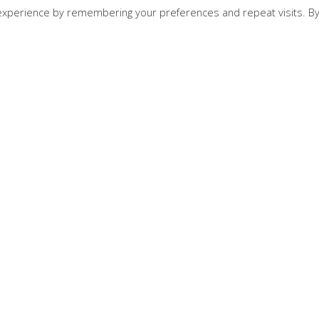
experience by remembering your preferences and repeat visits. B
MIT GROUP ROASTERS
Κεντρικά γραφεία:
Αγίου Παντελεήμονος, Τέρμα - Τρίπολη
2710222300
Coffee Stand:
Αλικαρνασσού 7 Nέα Σμύρνη 211 0132688
Τηλ. Παραγγελιών:
2710 222300