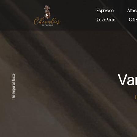
Espresso
Althe
Σοκολάτα
Gift
C
B
A
Van
The Imperial Taste