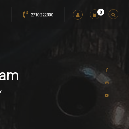
0
2710 222300
ream
am