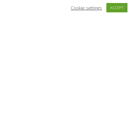
y
Cookie settings
ACCEPT
Subscribe
Subscribe
I have read and agree to the terms & conditions
Όροι Χρήσης
Πληρωμή & Αποστολή
Πολιτική Απορρήτου