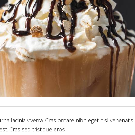
 lacinia viverra. Cras ornare nibh eget nisl venenatis 
st. Cras sed tristique eros.