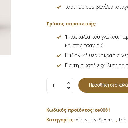
τσάι rooibos,βανίλια ,στα
Τρόπος παρασκευής:
1 κουταλιά του γλυκού, πε
κούπας τσαγιού)
Η ιδανική θερμοκρασία νερ
Για τη σωστή εκχύλιση το τσ
Tσάι
Προσθήκη στο καλά
rooibos
(Rooitea)
βανίλια
Κωδικός προϊόντος:
ce0081
-μέλι
Κατηγορίες:
Althea Tea & Herbs
,
Τσάι
-