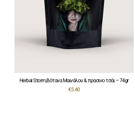
Herbal Storm,Bότανα Μαινάλου & πρασινο τσάι – 74gr
€
5.40