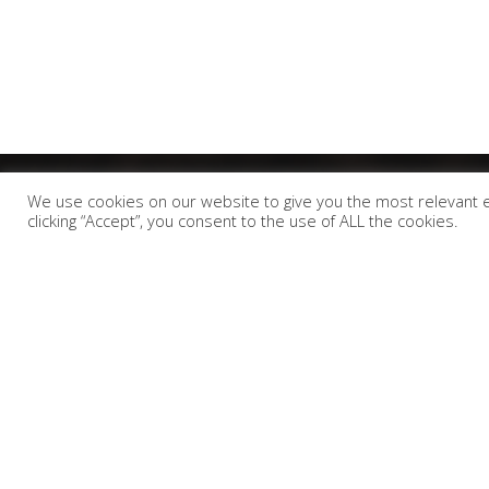
We use cookies on our website to give you the most relevant 
clicking “Accept”, you consent to the use of ALL the cookies.
H Chevalier Espresso αποτελεί μαζί με την Althea Tea
& Herbs και τον Ανδριανό Ελληνικό, τα 3 ενωμένα
σήματα της Mit Group Roasters. Η έδρα της εταιρείας
μας βρίσκεται στην Τρίπολη Αρκαδίας εκεί που