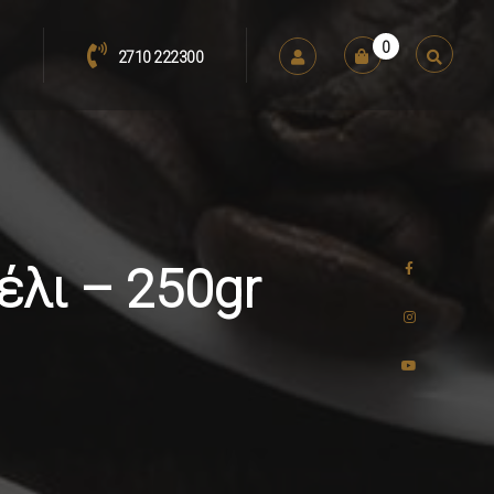
0
2710 222300
μέλι – 250gr