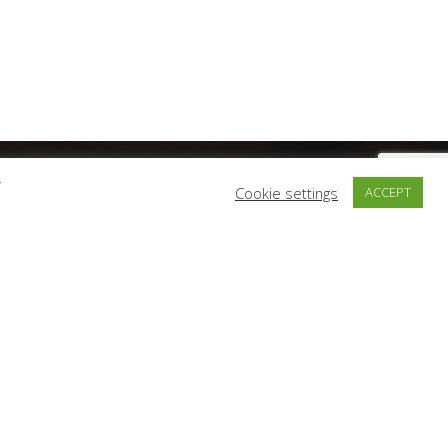
y
Cookie settings
ACCEPT
Subscribe
Subscribe
I have read and agree to the terms & conditions