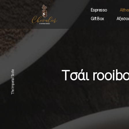
Espresso
Althe
Gift Box
Αξεσο
Chevalier
Barista
Althea
Tσάι rooibo
The Imperial Taste