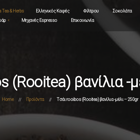
a Tea & Herbs
Ελληνικός Καφές
Φίλτρου
Σοκολάτα
υάρ
Μηχανές Espresso
Επικοινωνία
s (Rooitea) βανίλια -
Home
Προϊόντα
Tσάι rooibos (Rooitea) βανίλια -μέλι – 250gr