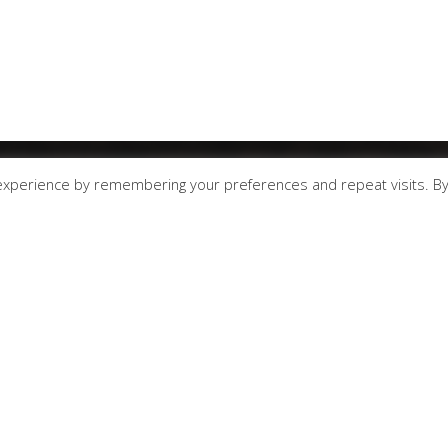
experience by remembering your preferences and repeat visits. B
MIT GROUP ROASTERS
Κεντρικά γραφεία:
Αγίου Παντελεήμονος, Τέρμα - Τρίπολη
2710222300
Coffee Stand: