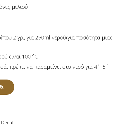
γόνες μελιού
ρίπου 2 γρ., για 250ml νερού(για ποσότητα μιας
ού είναι 100 °C
άι πρέπει να παραμείνει στο νερό για 4΄ – 5΄
θι
 Decaf