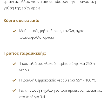
τριαντάφυλλου για να αποτυπώσουν την πραγματική
γεύση της spicy apple.
Κύρια συστατικά:
Mαύρο τσάι, μήλο, ιβίσκος, κανέλα, άγριο
τριαντάφυλλο ,άρωμα
Τρόπος παρασκευής:
1 κουταλιά του γλυκού, περίπου 2 γρ., για 250ml
νερού
Η ιδανική θερμοκρασία νερού είναι 95° – 100 °C
Για τη σωστή εκχύλιση το τσάι πρέπει να παραμείνει
στο νερό για 3΄-4΄