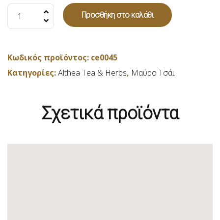
Μαύρο
Προσθήκη στο καλάθι
Τσάι
Μήλο
Κανέλα
Κωδικός προϊόντος:
ce0045
-
Κατηγορίες:
Althea Tea & Herbs
,
Μαύρο Τσάι
250gr
ποσότητα
Σχετικά προϊόντα