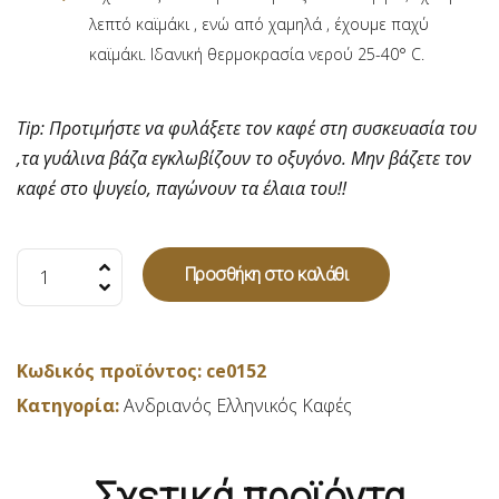
λεπτό καϊμάκι , ενώ από χαμηλά , έχουμε παχύ
καϊμάκι. Ιδανική θερμοκρασία νερού 25-40° C.
Tip: Προτιμήστε να φυλάξετε τον καφέ στη συσκευασία του
,τα γυάλινα βάζα εγκλωβίζουν το οξυγόνο. Μην βάζετε τον
καφέ στο ψυγείο, παγώνουν τα έλαια του!!
Ελληνικός
Προσθήκη στο καλάθι
καφές
"ανδριανός"
δυνατός
Κωδικός προϊόντος:
ce0152
-
Κατηγορία:
Ανδριανός Ελληνικός Καφές
300gr
ποσότητα
Σχετικά προϊόντα