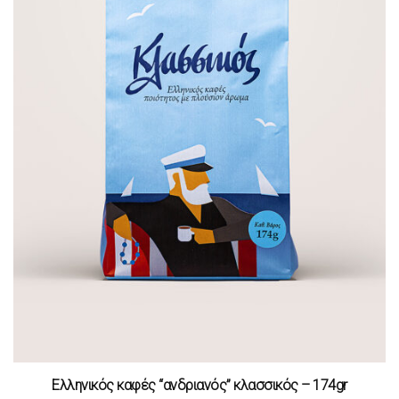
Ελληνικός καφές “ανδριανός” κλασσικός – 174gr