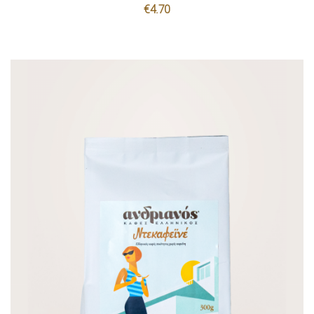
€
4.70