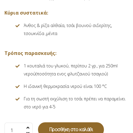
Κύρια συστατικά:
Άνθος & ρίζα αλθαία, τσάι βουνού σιδερίτης,
τσουκνίδα ,μέντα
Τρόπος παρασκευής:
1 κουταλιά του γλυκού, περίπου 2 γρ., για 250ml
νερού(ποσότητα ενος φλυτζανιού τσαγιού)
Η ιδανική θερμοκρασία νερού είναι 100 °C
Για τη σωστή εκχύλιση το τσάι πρέπει να παραμείνει
στο νερό για 4΄-5
Elegant
Προσθήκη στο καλάθι