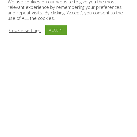
We use cookies on our website to give you the most
relevant experience by remembering your preferences
and repeat visits. By clicking “Accept”, you consent to the
use of ALL the cookies.
Cookie settings
ACCEPT
H Chevalier Espresso αποτελεί μαζί με την Althea Tea &
Herbs και τον Ανδριανό Ελληνικό, τα 3 ενωμένα σήματα
της Mit Group Roasters. Η έδρα της εταιρείας μας
βρίσκεται στην Τρίπολη Αρκαδίας εκεί που βρίσκονται οι
ιδιόκτητες εγκαταστάσεις παραγωγής, επεξεργασίας,
packaging & διανομής συνολικά 24 στρεμμάτων.