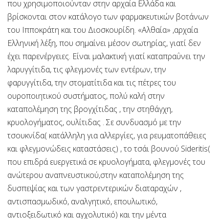
που χρησιμοποιούνταν στην αρχαία Ελλάδα και
βρίσκονται στον κατάλογο των φαρμακευτικών βοτάνων
του Ιπποκράτη και του Διοσκουρίδη. «Αλθαία» ,αρχαία
Ελληνική λέξη, που σημαίνει μέσον σωτηρίας, γιατί δεν
έχει παρενέργειες. Είναι μαλακτική γιατί καταπραΰνει την
λαρυγγίτιδα, τις φλεγμονές των εντέρων, την
φαρυγγίτιδα, την στοματίτιδα και τις πέτρες του
ουροποιητικού συστήματος, πολύ καλή στην
καταπολέμηση της βρογχίτιδας , την στηθάγχη,
κρυολογήματος, ουλίτιδας . Σε συνδυασμό με την
τσουκνίδα( κατάλληλη για αλλεργίες, για ρευματοπάθειες
και φλεγμονώδεις καταστάσεις) , το τσάι βουνού Sideritis(
που επιδρά ευεργετικά σε κρυολογήματα, φλεγμονές του
ανώτερου αναπνευστικού,στην καταπολέμηση της
δυσπεψίας και των γαστρεντερικών διαταραχών ,
αντισπασμωδικό, αναλγητικό, επουλωτικό,
αντιοξειδωτικό και αγχολυτικό) και την μέντα