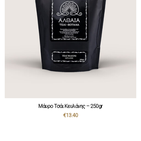
Μάυρο Τσάι Κευλάνης – 250gr
€
13.40