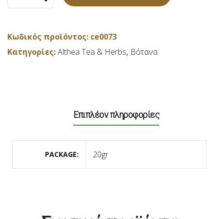
Althea
Tea-
Βότανα
Κωδικός προϊόντος:
ce0073
του
Κατηγορίες:
Althea Tea & Herbs
,
Βότανα
τόπου
μας
-
20gr
ποσότητα
Επιπλέον πληροφορίες
20gr
PACKAGE